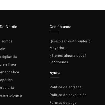
 De Nordin
Contáctanos
s somos
Quiero ser distribuidor o
Mayorista
rdin
¿Tienes alguna duda?
vigilancia
Escríbenos
o en línea
Homeopática
Ayuda
lopática
Política de entrega
erbolaria
Política de devolución
osmetológica
Formas de pago