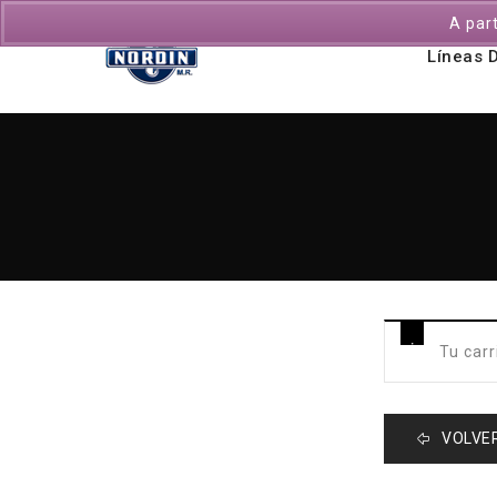
A par
Líneas 
Tu carr
VOLVER