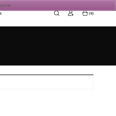
cartar
s
0