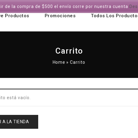
tir de la compra de $500 el envío corre por nuestra cuenta
Des
De Productos
Promociones
Todos Los Producto
Carrito
Home
»
Carrito
ito está vacío.
 A LA TIENDA