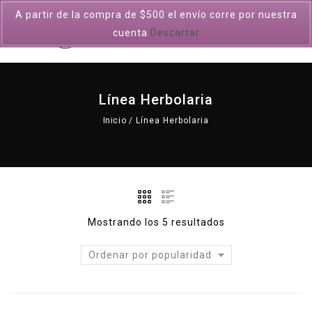
A partir de la compra de $500 el envío corre por nuestra
0
cuenta
Descartar
Línea Herbolaria
Inicio
/
Línea Herbolaria
Mostrando los 5 resultados
Ordenar por popularidad