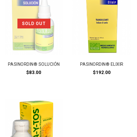
Añadir a
Añadir a
SOLD OUT
la lista de deseos
la lista de deseos
PASINORDIN® SOLUCIÓN
PASINORDIN® ELIXIR
$
83.00
$
192.00
Añadir a