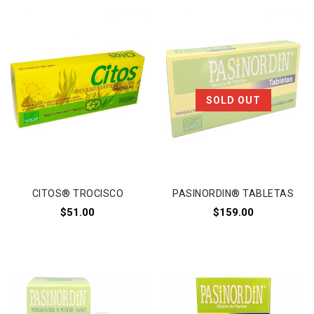
Añadir a
Añadir a
SOLD OUT
la lista de deseos
la lista de deseos
CITOS® TROCISCO
PASINORDIN® TABLETAS
$
51.00
$
159.00