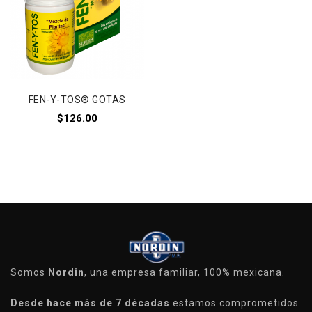
la lista de deseos
FEN-Y-TOS® GOTAS
$
126.00
Somos
Nordin
, una empresa familiar, 100% mexicana.
Desde hace más de 7 décadas
estamos comprometidos