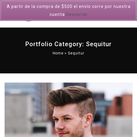
A partir de la compra de $500 el envío corre por nuestra
0
cuenta
Descartar
Portfolio Category:
Sequitur
Home
»
Sequitur