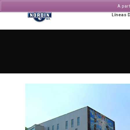
A par
Líneas 