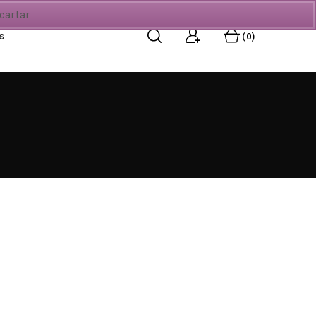
cartar
s
0