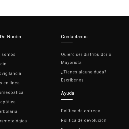
 De Nordin
Contáctanos
s somos
Quiero ser distribuidor o
Mayorista
rdin
¿Tienes alguna duda?
vigilancia
Escríbenos
o en línea
Homeopática
Ayuda
lopática
Política de entrega
erbolaria
Política de devolución
osmetológica