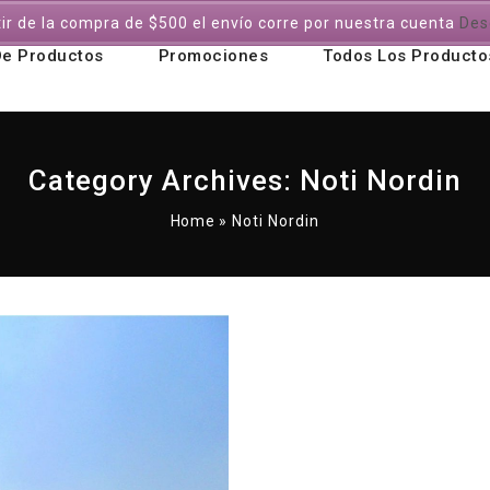
tir de la compra de $500 el envío corre por nuestra cuenta
Des
De Productos
Promociones
Todos Los Producto
Category Archives: Noti Nordin
Home
»
Noti Nordin