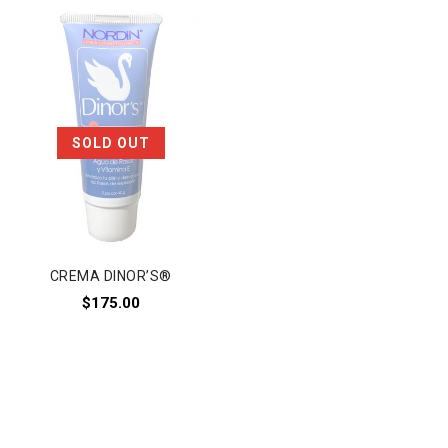
Añadir a
SOLD OUT
la lista de deseos
CREMA DINOR’S®
$
175.00