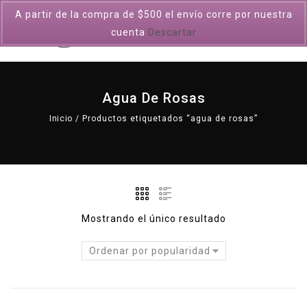
A partir de la compra de $500 el envío corre por nuestra
0
cuenta
Descartar
Agua De Rosas
Inicio
/
Productos etiquetados “agua de rosas”
Mostrando el único resultado
Ordenar por popularidad