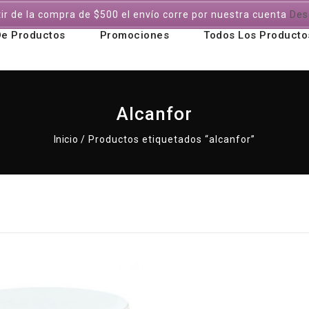
tir de la compra de $500 el envío corre por nuestra cuenta
Des
De Productos
Promociones
Todos Los Producto
Alcanfor
Inicio
/
Productos etiquetados “alcanfor”