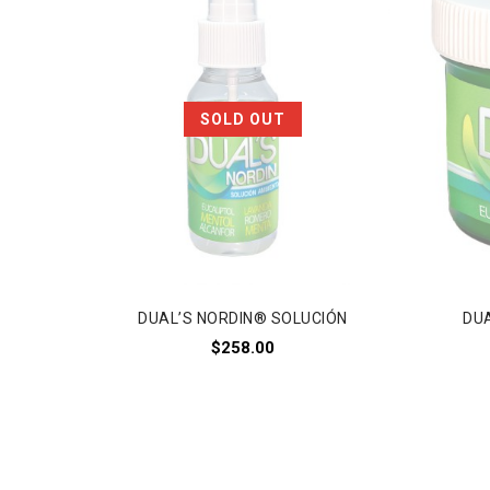
Añadir a
SOLD OUT
la lista de deseos
l
DUAL’S NORDIN® SOLUCIÓN
DU
$
258.00