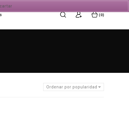
cartar
s
0
Ordenar por popularidad