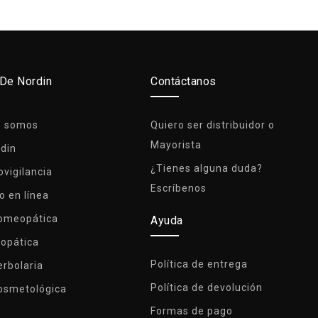
 De Nordin
Contáctanos
s somos
Quiero ser distribuidor o
Mayorista
rdin
¿Tienes alguna duda?
vigilancia
Escríbenos
o en línea
Homeopática
Ayuda
lopática
Política de entrega
erbolaria
Política de devolución
osmetológica
Formas de pago