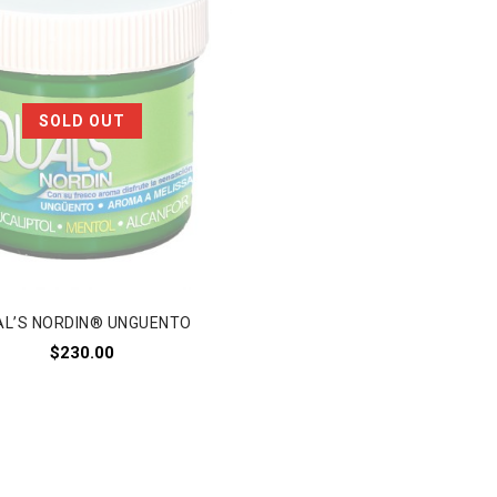
Añadir a
SOLD OUT
a lista de deseos
AL’S NORDIN® UNGUENTO
$
230.00