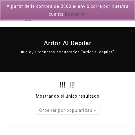
A partir de la compra de $500 el envío corre por nuestra
0
cuenta
Descartar
Ardor Al Depilar
Inicio
/
Productos etiquetados “ardor al depilar”
Mostrando el único resultado
Ordenar por popularidad