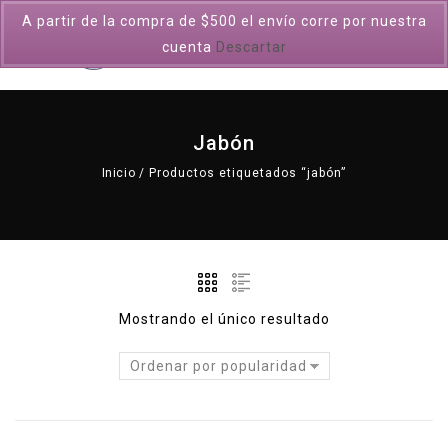
A partir de la compra de $500 el envío corre por nuestra
0
cuenta
Descartar
Jabón
Inicio
/
Productos etiquetados “jabón”
Mostrando el único resultado
Ordenar por popularidad