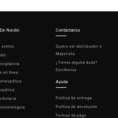
 De Nordin
Contáctanos
s somos
Quiero ser distribuidor o
Mayorista
rdin
¿Tienes alguna duda?
vigilancia
Escríbenos
o en línea
Homeopática
Ayuda
lopática
Política de entrega
erbolaria
Política de devolución
osmetológica
Formas de pago