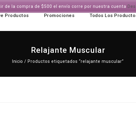
tir de la compra de $500 el envío corre por nuestra cuenta
Des
De Productos
Promociones
Todos Los Producto
Relajante Muscular
Inicio
/
Productos etiquetados “relajante muscular”