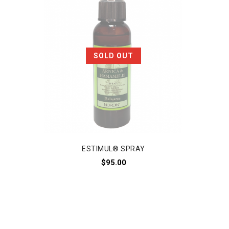
Añadir a
SOLD OUT
la lista de deseos
ESTIMUL® SPRAY
$
95.00