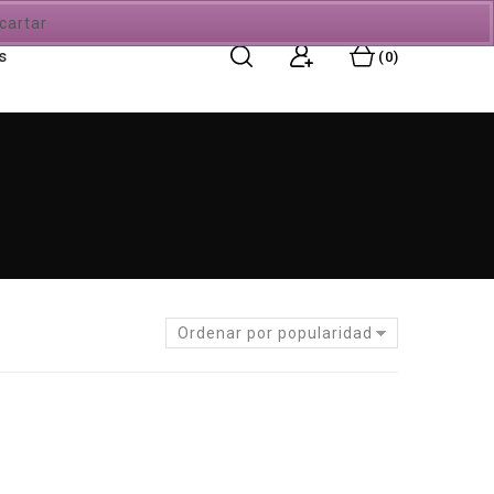
cartar
s
0
Ordenar por popularidad