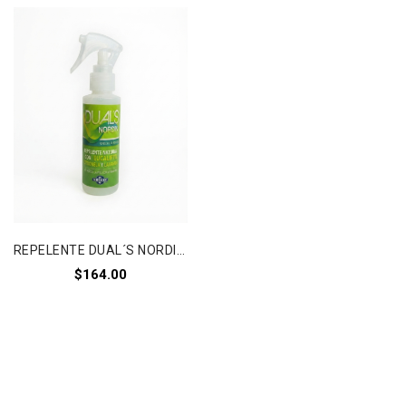
Añadir a
la lista de deseos
REPELENTE DUAL´S NORDIN®
$
164.00