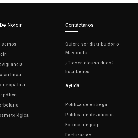
 De Nordin
Contáctanos
s somos
Quiero ser distribuidor o
Mayorista
rdin
¿Tienes alguna duda?
vigilancia
Escríbenos
o en línea
Homeopática
Ayuda
lopática
Política de entrega
erbolaria
Política de devolución
osmetológica
Formas de pago
Facturación