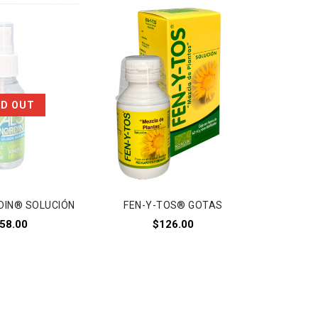
Añadir a
Añadir a
LD OUT
la lista de deseos
la lista de deseos
DIN® SOLUCIÓN
FEN-Y-TOS® GOTAS
58.00
$
126.00