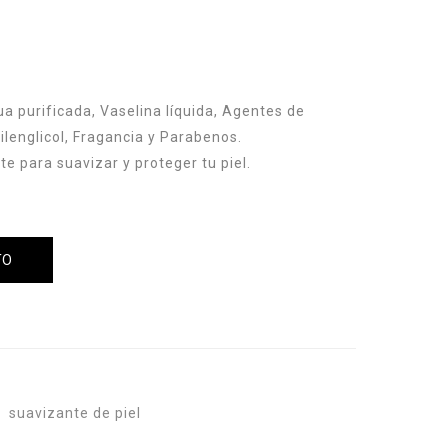
ua purificada, Vaselina líquida, Agentes de
pilenglicol, Fragancia y Parabenos.
e para suavizar y proteger tu piel.
TO
Compare
,
suavizante de piel