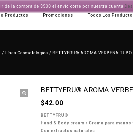
tir de la compra de $500 el envío corre por nuestra cuenta
Des
De Productos
Promociones
Todos Los Producto
o
/
Línea Cosmetológica
/
BETTYFRU® AROMA VERBENA TUBO 
BETTYFRU® AROMA VERBE
$
42.00
BETTYFRU®
Hand & Body cream / Crema para manos 
Con extractos naturales