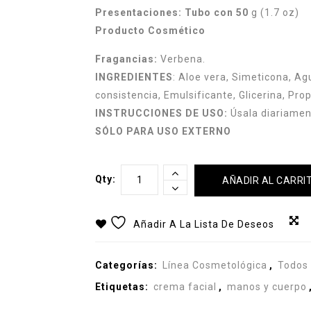
Presentaciones: Tubo con 50
g (1.7 oz)
Producto Cosmético
Fragancias:
Verbena.
INGREDIENTES
: Aloe vera, Simeticona, Ag
consistencia, Emulsificante, Glicerina, Pro
INSTRUCCIONES DE USO:
Úsala diariament
SÓLO PARA USO EXTERNO
Qty:
AÑADIR AL CARRI
Añadir A La Lista De Deseos
Categorías:
Línea Cosmetológica
,
Todos
Etiquetas:
crema facial
,
manos y cuerpo