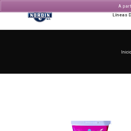
A par
Líneas 
Inici