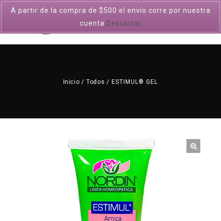
A partir de la compra de $500 el envío corre por nuestra
0
cuenta
Descartar
Inicio
/
Todos
/
ESTIMUL® GEL