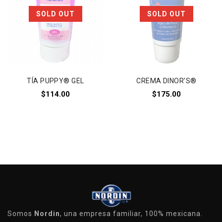
Añadir a
Añadir a
SOLD OUT
SOLD OUT
la lista de deseos
la lista de deseos
TÍA PUPPY® GEL
CREMA DINOR’S®
$
114.00
$
175.00
Somos
Nordin
, una empresa familiar, 100% mexicana.