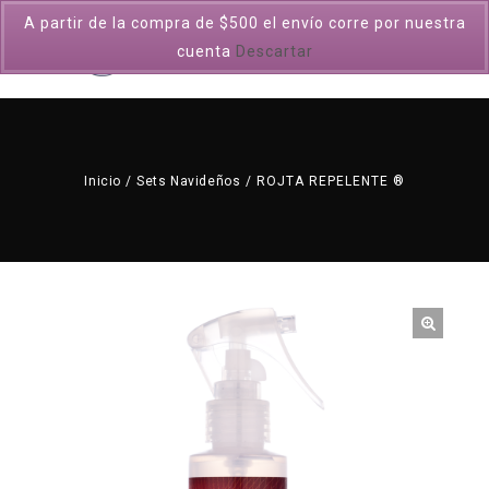
A partir de la compra de $500 el envío corre por nuestra
0
cuenta
Descartar
Inicio
/
Sets Navideños
/
ROJTA REPELENTE ®