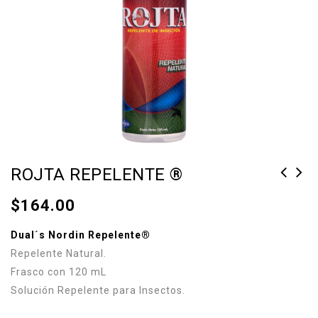
ROJTA REPELENTE ®
DUAL'S NORDIN®
$
164.00
UNGUENTO
Dual´s Nordin Repelente®
Repelente Natural.
Frasco con 120 mL
Solución Repelente para Insectos.